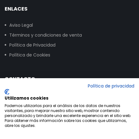
ENLACES
Aviso Legal
Términos y condiciones de venta
Política de Privacidad
Política de Cookies
CONTACTO
Política de privacidad
Calle Vitoria, 258, NAVE 16, 09007 Burgos
Utilizamos cookies
+34 947 24 00 03
Podemos utilizarlas para el análisis de los datos de nuestros
visitantes, para mejorar nuestro sitio web, mostrar contenido
info@bikextrem.com
personalizado y brindarle una excelente experiencia en el sitio web.
Para obtener más información sobre las cookies que utilizamos,
abre los ajustes.