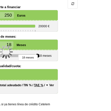
te a financiar
Euros
20000 €
 de meses:
Meses
18 meses
18 meses
alidad/cuota:
 total adeudado
/
TIN
%
/
TAE
%
/
Ver
A
si ya tienes línea de crédito Cetelem