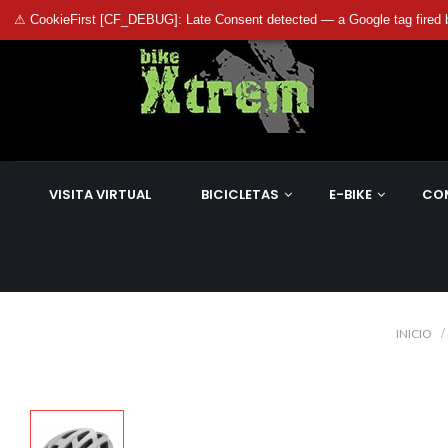
⚠ CookieFirst [CF_DEBUG]: Late Consent detected — a Google tag fired 
VISITA VIRTUAL
BICICLETAS
E-BIKE
CO
INICIO