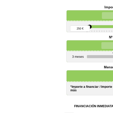
Impor
90 €
250 €
Nº
3 meses
Mensu
*Importe a financiar
/
Importe
más
FINANCIACIÓN INMEDIAT