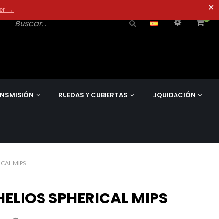
✕
der →
0
0
NSMISIÓN
RUEDAS Y CUBIERTAS
LIQUIDACIÓN
ICAL MIPS
ELIOS SPHERICAL MIPS