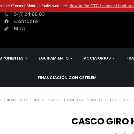
before Consent Mode defaults were set.
How to fix: GTG / consent load or
947 24 00 03
Contacto
Blog
MPONENTES
EQUIPAMIENTO
ACCESORIOS
TRA
FINANCIACIÓN CON CETELEM
EQUIPAMIENTO
CASCOS
CASCOS CARRETERA
CASCO GIRO HELIOS SPHER
CASCO GIRO H