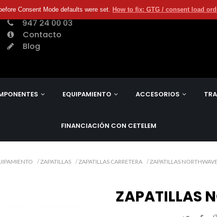
before Consent Mode defaults were set.
How to fix: GTG / consent load or
947 24 00 03
Contacto
Blog
MPONENTES
EQUIPAMIENTO
ACCESORIOS
TRA
FINANCIACIÓN CON CETELEM
UIPAMIENTO
ZAPATILLAS
ZAPATILLAS CARRETERA
ZAPATILLAS NORTHWAVE
ZAPATILLAS 