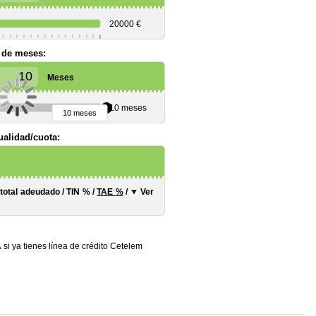
20000 €
 de meses:
Meses
10 meses
10 meses
alidad/cuota:
 total adeudado
/
TIN
%
/
TAE
%
/
Ver
A
si ya tienes línea de crédito Cetelem