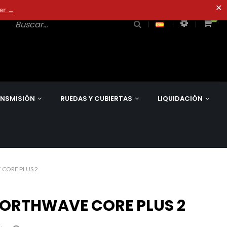
✕
der →
0
0
NSMISIÓN
RUEDAS Y CUBIERTAS
LIQUIDACIÓN
 CORE PLUS 2
NORTHWAVE CORE PLUS 2