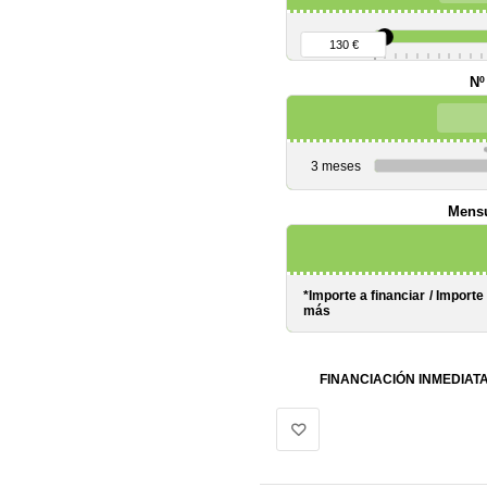
90 €
130 €
Nº
3 meses
Mensu
*Importe a financiar
/
Importe
más
FINANCIACIÓN INMEDIAT