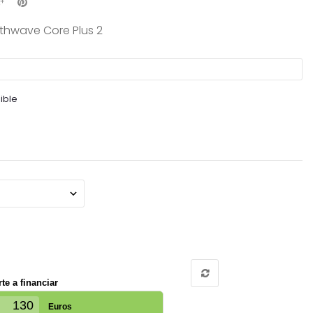
rthwave Core Plus 2
ible
te a financiar
Euros