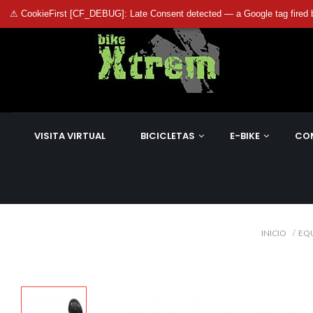
⚠ CookieFirst [CF_DEBUG]: Late Consent detected — a Google tag fired 
VISITA VIRTUAL
BICICLETAS
E-BIKE
CO
INICIO
EQ