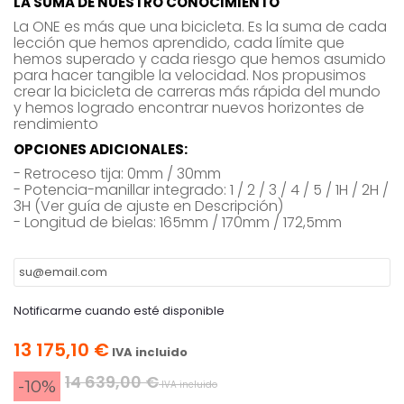
LA SUMA DE NUESTRO CONOCIMIENTO
La ONE es más que una bicicleta. Es la suma de cada
lección que hemos aprendido, cada límite que
hemos superado y cada riesgo que hemos asumido
para hacer tangible la velocidad. Nos propusimos
crear la bicicleta de carreras más rápida del mundo
y hemos logrado encontrar nuevos horizontes de
rendimiento
OPCIONES ADICIONALES:
- Retroceso tija: 0mm / 30mm
- Potencia-manillar integrado: 1 / 2 / 3 / 4 / 5 / 1H / 2H /
3H (Ver guía de ajuste en Descripción)
- Longitud de bielas: 165mm / 170mm / 172,5mm
Notificarme cuando esté disponible
13 175,10 €
IVA incluido
14 639,00 €
-10%
IVA incluido