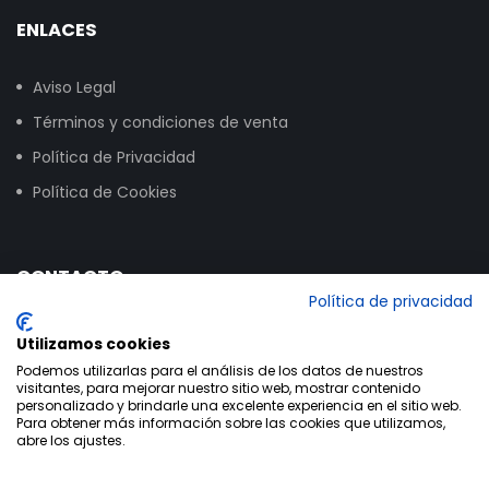
ENLACES
Aviso Legal
Términos y condiciones de venta
Política de Privacidad
Política de Cookies
CONTACTO
Política de privacidad
Calle Vitoria, 258, NAVE 16, 09007 Burgos
Utilizamos cookies
+34 947 24 00 03
Podemos utilizarlas para el análisis de los datos de nuestros
visitantes, para mejorar nuestro sitio web, mostrar contenido
info@bikextrem.com
personalizado y brindarle una excelente experiencia en el sitio web.
Para obtener más información sobre las cookies que utilizamos,
abre los ajustes.