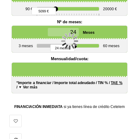
90 €
20000 €
5099 €
Nº de meses:
Meses
3 meses
60 meses
24 meses
Mensualidad/cuota:
*Importe a financiar
/
Importe total adeudado
/
TIN
%
/
TAE
%
/
Ver más
FINANCIACIÓN INMEDIATA
si ya tienes línea de crédito Cetelem