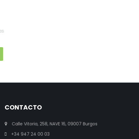
as
CONTACTO
Calle Vitoria, 258, NAVE 16, 09007 Burgos
+34 947 24 00 03