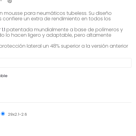
n mousse para neumáticos tubeless. Su diseño
es confiere un extra de rendimiento en todos los
1.1
patentada mundialmente a base de polímeros y
do lo hacen ligero y adaptable, pero altamente
rotección lateral un 48% superior a la versión anterior
ible
29x2.1-2.6