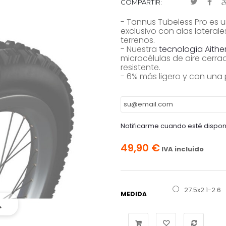
COMPARTIR:
- Tannus Tubeless Pro
es u
exclusivo con alas lateral
terrenos.
- Nuestra
tecnología Aither 
microcélulas de aire cerra
resistente.
- 6% más ligero y con una p
Notificarme cuando esté dispon
49,90 €
IVA incluido
27.5x2.1-2.6
MEDIDA