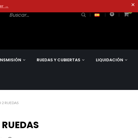
✕
der →
0
0
NSMISIÓN
RUEDAS Y CUBIERTAS
LIQUIDACIÓN
 2 RUEDAS
2 RUEDAS