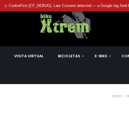
⚠ CookieFirst [CF_DEBUG]: Late Consent detected — a Google tag fired 
VISITA VIRTUAL
BICICLETAS
E-BIKE
CO
INICIO