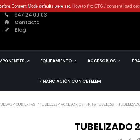
before Consent Mode defaults were set.
How to fix: GTG / consent load or
947 24 00 03
Contacto
Blog
MPONENTES
EQUIPAMIENTO
ACCESORIOS
TRA
FINANCIACIÓN CON CETELEM
RUEDAS Y CUBIERTAS
TUBELESS Y ACCESORIOS
KITS TUBELESS
TUBELIZADO
TUBELIZADO 