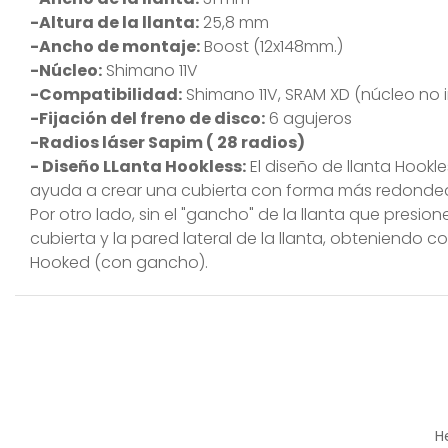
-Altura de la llanta:
25,8 mm
-Ancho de montaje:
Boost (12x148mm.)
-Núcleo:
Shimano 11V
-Compatibilidad:
Shimano 11V, SRAM XD (núcleo no i
-Fijación del freno de disco:
6 agujeros
-Radios láser Sapim ( 28 radios)
- Diseño LLanta Hookless:
El diseño de llanta Hookl
ayuda a crear una cubierta con forma más redondead
Por otro lado, sin el "gancho" de la llanta que presion
cubierta y la pared lateral de la llanta, obteniend
Hooked (con gancho).
H