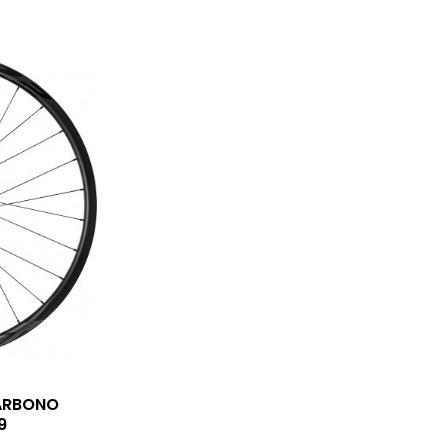
ARBONO
9