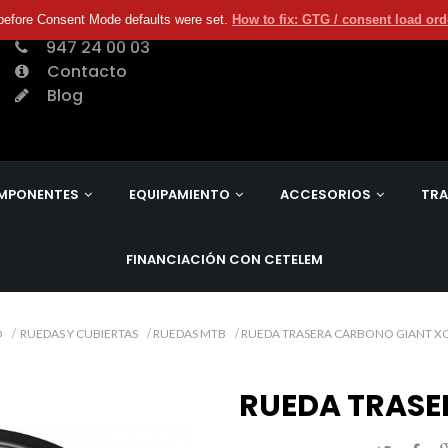
before Consent Mode defaults were set.
How to fix: GTG / consent load or
947 24 00 03
Contacto
Blog
MPONENTES
EQUIPAMIENTO
ACCESORIOS
TRA
FINANCIACIÓN CON CETELEM
O
RUEDAS Y CUBIERTAS
RUEDAS MTB
RUEDA TRASERA CARBONO GIANT XC
RUEDA TRASE