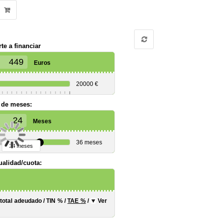
te a financiar
Euros
20000 €
 de meses:
Meses
36 meses
24 meses
alidad/cuota:
 total adeudado
/
TIN
%
/
TAE
%
/
Ver