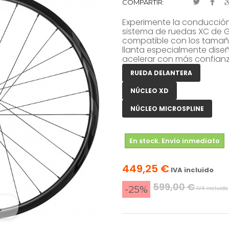
COMPARTIR:
Experimente la conducción
sistema de ruedas XC de G
compatible con los tamañ
llanta especialmente dise
acelerar con más confianza
RUEDA DELANTERA
NÚCLEO XD
NÚCLEO MICROSPLINE
En stock. Envío inmediato
449,25 €
IVA incluido
599,00 €
-25%
IVA incluido