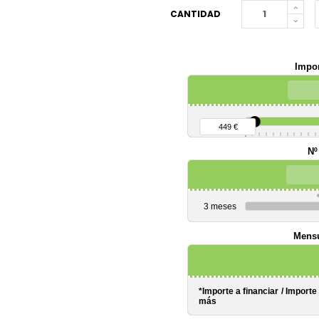
CANTIDAD
Impor
90 €
449 €
Nº
3 meses
Mensu
*Importe a financiar
/
Importe
más