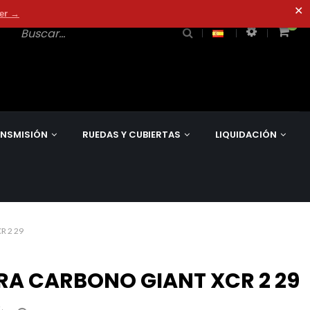
✕
der →
0
0
NSMISIÓN
RUEDAS Y CUBIERTAS
LIQUIDACIÓN
R 2 29
RA CARBONO GIANT XCR 2 29