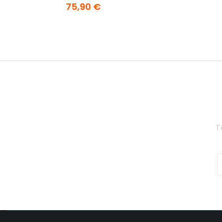
75,90 €
T