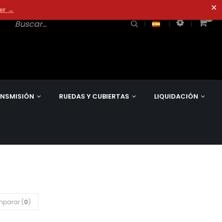
✕
der →
0
0
NSMISIÓN
RUEDAS Y CUBIERTAS
LIQUIDACIÓN
parar (
0
)