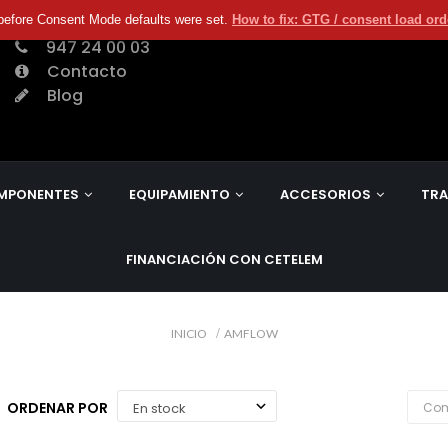
before Consent Mode defaults were set.
How to fix: GTG / consent load or
947 24 00 03
Contacto
Blog
MPONENTES
EQUIPAMIENTO
ACCESORIOS
TRA
FINANCIACIÓN CON CETELEM
INICIO
AMFLOW
ORDENAR POR
Com