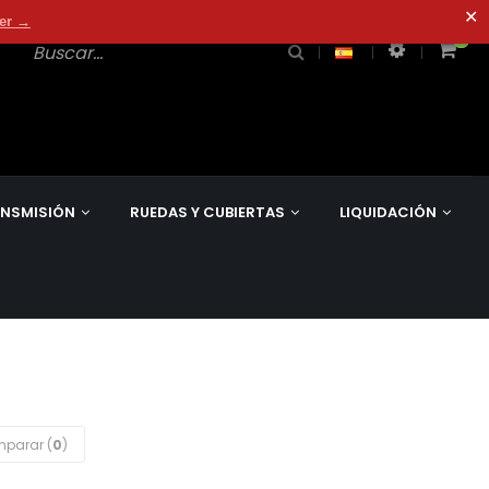
✕
der →
0
0
NSMISIÓN
RUEDAS Y CUBIERTAS
LIQUIDACIÓN
parar (
0
)