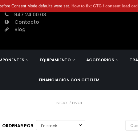
before Consent Mode defaults were set.
How to fix: GTG / consent load or
947 24 00 03
Contacto
Blog
MPONENTES
EQUIPAMIENTO
ACCESORIOS
TRA
FINANCIACIÓN CON CETELEM
INICIO
PIVOT
ORDENAR POR
Com