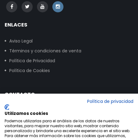
ENLACES
Aviso Legal
Términos y condiciones de venta
Política de Privacidad
Política de Cookies
CONTACTO
Política de privacidad
Calle Vitoria, 258, NAVE 16, 09007 Burgos
Utilizamos cookies
+34 947 24 00 03
Podemos utilizarlas para el análisis de los datos de nuestros
visitantes, para mejorar nuestro sitio web, mostrar contenido
info@bikextrem.com
personalizado y brindarle una excelente experiencia en el sitio web.
Para obtener más información sobre las cookies que utilizamos,