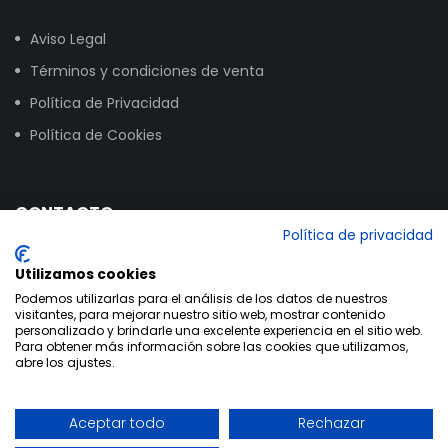
Aviso Legal
Términos y condiciones de venta
Política de Privacidad
Política de Cookies
CONTACTO
Política de privacidad
Calle Vitoria, 258, NAVE 16, 09007 Burgos
Utilizamos cookies
+34 947 24 00 03
Podemos utilizarlas para el análisis de los datos de nuestros
visitantes, para mejorar nuestro sitio web, mostrar contenido
info@bikextrem.com
personalizado y brindarle una excelente experiencia en el sitio web.
Para obtener más información sobre las cookies que utilizamos,
abre los ajustes.
Aceptar todo
Rechazar
Utilizamos cookies propias y de terceros para mejorar la