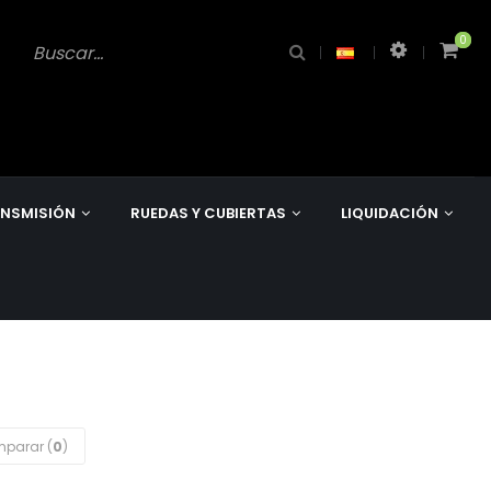
0
0
NSMISIÓN
RUEDAS Y CUBIERTAS
LIQUIDACIÓN
parar (
0
)