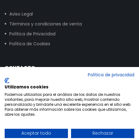
Aviso Legal
Términos y condiciones de venta
Política de Privacidad
Política de Cookies
CONTACTO
Política de privacidad
Calle Vitoria, 258, NAVE 16, 09007 Burgos
Utilizamos cookies
+34 947 24 00 03
Podemos utilizarlas para el análisis de los datos de nuestros
visitantes, para mejorar nuestro sitio web, mostrar contenido
info@bikextrem.com
personalizado y brindarle una excelente experiencia en el sitio web.
Para obtener más información sobre las cookies que utilizamos,
abre los ajustes.
Aceptar todo
Rechazar
Utilizamos cookies propias y de terceros para mejorar la