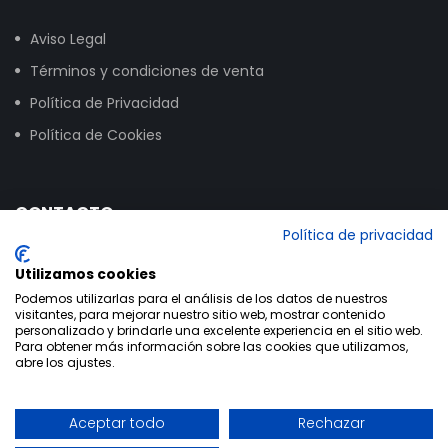
Aviso Legal
Términos y condiciones de venta
Política de Privacidad
Política de Cookies
CONTACTO
Política de privacidad
Calle Vitoria, 258, NAVE 16, 09007 Burgos
Utilizamos cookies
+34 947 24 00 03
Podemos utilizarlas para el análisis de los datos de nuestros
visitantes, para mejorar nuestro sitio web, mostrar contenido
info@bikextrem.com
personalizado y brindarle una excelente experiencia en el sitio web.
Para obtener más información sobre las cookies que utilizamos,
abre los ajustes.
Aceptar todo
Rechazar
Utilizamos cookies propias y de terceros para mejorar la