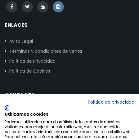
ENLACES
Aviso Legal
Términos y condiciones de venta
Política de Privacidad
Política de Cookies
CONTACTO
Política de privacidad
Calle Vitoria, 258, NAVE 16, 09007 Burgos
Utilizamos cookies
+34 947 24 00 03
Podemos utilizarlas para el análisis de los datos de nuestros
visitantes, para mejorar nuestro sitio web, mostrar contenido
info@bikextrem.com
personalizado y brindarle una excelente experiencia en el sitio web.
Para obtener más información sobre las cookies que utilizamos,