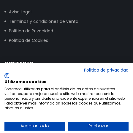
Aviso Legal
Términos y condiciones de venta
Política de Privacidad
Política de Cookies
CONTACTO
Política de privacidad
Calle Vitoria, 258, NAVE 16, 09007 Burgos
Utilizamos cookies
+34 947 24 00 03
Podemos utilizarlas para el análisis de los datos de nuestros
visitantes, para mejorar nuestro sitio web, mostrar contenido
info@bikextrem.com
personalizado y brindarle una excelente experiencia en el sitio web.
Para obtener más información sobre las cookies que utilizamos,
abre los ajustes.
Aceptar todo
Rechazar
Utilizamos cookies propias y de terceros para mejorar la