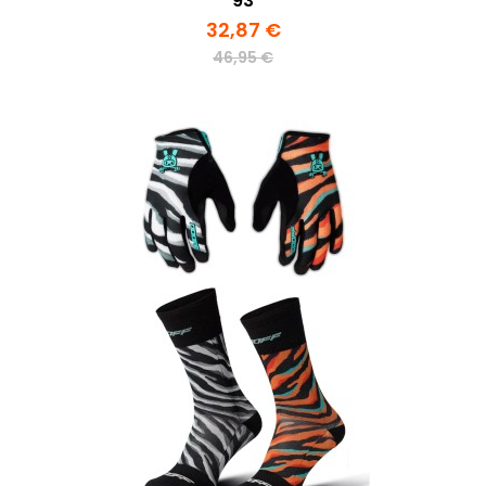
93
32,87 €
46,95 €