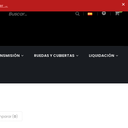
✕
der →
0
0
NSMISIÓN
RUEDAS Y CUBIERTAS
LIQUIDACIÓN
parar (
0
)