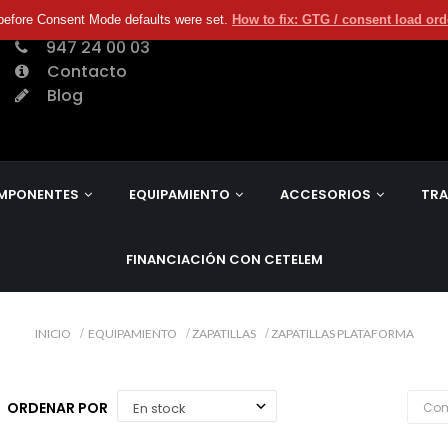
before Consent Mode defaults were set.
How to fix: GTG / consent load or
947 24 00 03
Contacto
Blog
MPONENTES
EQUIPAMIENTO
ACCESORIOS
TRA
FINANCIACIÓN CON CETELEM
INICIO
EQUIPAMIENTO
ZAPATILLAS
ZAPATILLAS PLATAFORMA
ORDENAR POR
Com