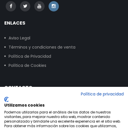
ENLACES
Aviso Legal
Términos y condiciones de venta
Política de Privacidad
Política de Cookies
CONTACTO
Política de privacidad
Calle Vitoria, 258, NAVE 16, 09007 Burgos
Utilizamos cookies
+34 947 24 00 03
Podemos utilizarlas para el análisis de los datos de nuestros
visitantes, para mejorar nuestro sitio web, mostrar contenido
info@bikextrem.com
personalizado y brindarle una excelente experiencia en el sitio web.
Para obtener más información sobre las cookies que utilizamos,