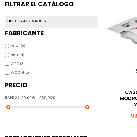
FILTRAR EL CATÁLOGO
FILTROS ACTIVADOS:
FABRICANTE
ABUS
(5)
BELL
(4)
GIRO
(3)
WOOM
(1)
PRECIO
CAS
29,00€ - 250,00€
MODRO
RANGO:
W
99