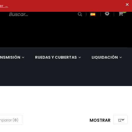
✕
der →
0
0
NSMISIÓN
RUEDAS Y CUBIERTAS
LIQUIDACIÓN
MOSTRAR
parar (
0
)