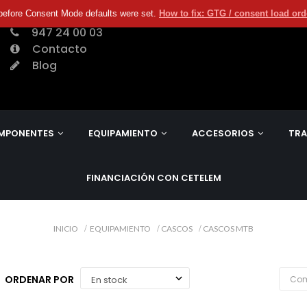
before Consent Mode defaults were set.
How to fix: GTG / consent load or
947 24 00 03
Contacto
Blog
MPONENTES
EQUIPAMIENTO
ACCESORIOS
TRA
FINANCIACIÓN CON CETELEM
INICIO
EQUIPAMIENTO
CASCOS
CASCOS MTB
ORDENAR POR
Com