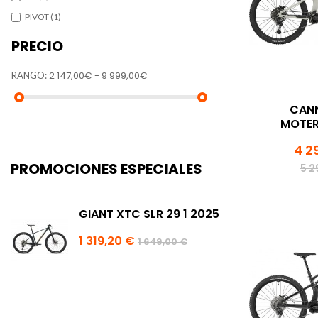
PIVOT
(1)
PRECIO
2 147,00€ - 9 999,00€
RANGO:
CAN
MOTER
4 2
PROMOCIONES ESPECIALES
5 2
GIANT XTC SLR 29 1 2025
1 319,20 €
1 649,00 €