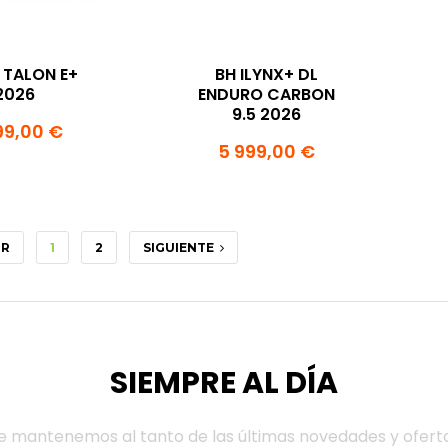
 TALON E+
BH ILYNX+ DL
2026
ENDURO CARBON
9.5 2026
99,00 €
5 999,00 €
OR
1
2
SIGUIENTE
SIEMPRE AL DÍA
e mantenemos al tanto de las últimas novedades y ofert