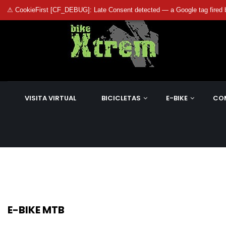
⚠ CookieFirst [CF_DEBUG]: Late Consent detected — a Google tag fired 
VISITA VIRTUAL
BICICLETAS
E-BIKE
CO
E-BIKE MTB