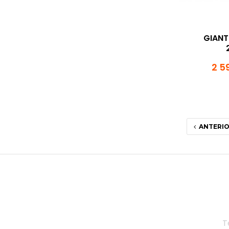
GIANT
2 5
ANTERI
T