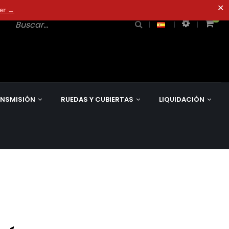
✕
der →
0
0
NSMISIÓN
RUEDAS Y CUBIERTAS
LIQUIDACIÓN