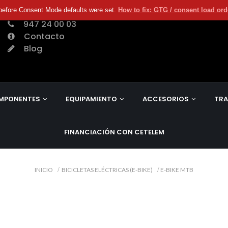
before Consent Mode defaults were set.
How to fix: GTG / consent load or
947 24 00 03
Contacto
Blog
MPONENTES
EQUIPAMIENTO
ACCESORIOS
TRA
FINANCIACIÓN CON CETELEM
INICIO
BICICLETAS ELÉCTRICAS (E-BIKE)
E-BIKE MTB