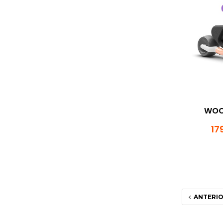
WO
17
ANTERI