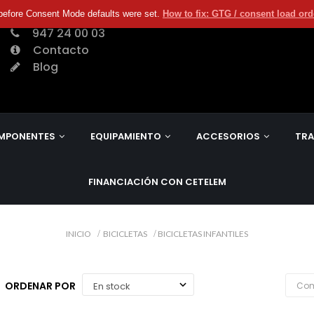
before Consent Mode defaults were set.
How to fix: GTG / consent load or
947 24 00 03
Contacto
Blog
MPONENTES
EQUIPAMIENTO
ACCESORIOS
TRA
FINANCIACIÓN CON CETELEM
INICIO
BICICLETAS
BICICLETAS INFANTILES
ORDENAR POR
Com