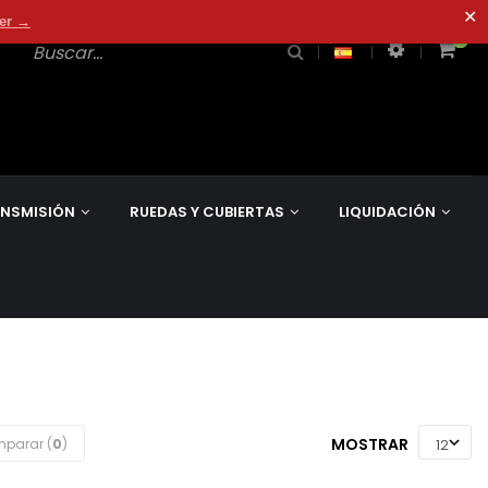
✕
der →
0
0
NSMISIÓN
RUEDAS Y CUBIERTAS
LIQUIDACIÓN
MOSTRAR
parar (
0
)