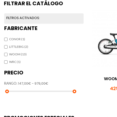
FILTRAR EL CATÁLOGO
FILTROS ACTIVADOS:
FABRICANTE
CONOR
(1)
LITTLEBIG
(2)
WOOM
(13)
WRC
(1)
PRECIO
WOOM 
147,00€ - 979,00€
RANGO:
42