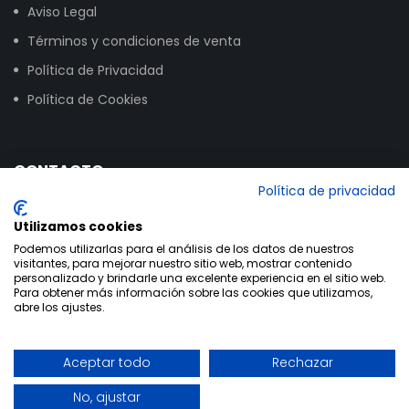
Aviso Legal
Términos y condiciones de venta
Política de Privacidad
Política de Cookies
CONTACTO
Política de privacidad
Calle Vitoria, 258, NAVE 16, 09007 Burgos
Utilizamos cookies
+34 947 24 00 03
Podemos utilizarlas para el análisis de los datos de nuestros
visitantes, para mejorar nuestro sitio web, mostrar contenido
info@bikextrem.com
personalizado y brindarle una excelente experiencia en el sitio web.
Para obtener más información sobre las cookies que utilizamos,
abre los ajustes.
Aceptar todo
Rechazar
Utilizamos cookies propias y de terceros para mejorar la
Copyright © 2020 - Bikextrem | Desarrollo:
TESEO - ERIBEA
experiencia de navegación de nuestros clientes y recabar
No, ajustar