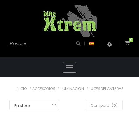
0
0
Toggle
navigation
INICIO
ACCESORIOS
ILUMINACIÓN
LUCES DELANTERAS
Comparar (
0
)