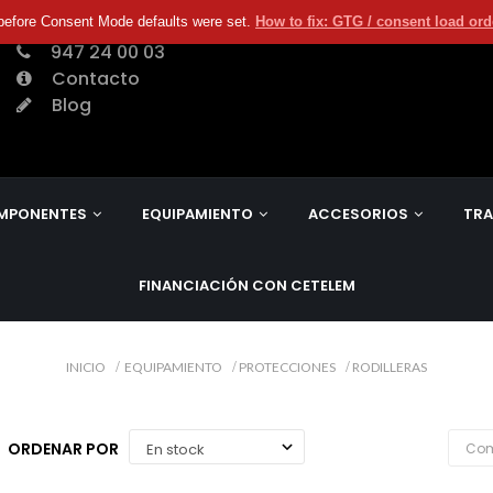
before Consent Mode defaults were set.
How to fix: GTG / consent load or
947 24 00 03
Contacto
Blog
MPONENTES
EQUIPAMIENTO
ACCESORIOS
TRA
FINANCIACIÓN CON CETELEM
INICIO
EQUIPAMIENTO
PROTECCIONES
RODILLERAS
ORDENAR POR
Com