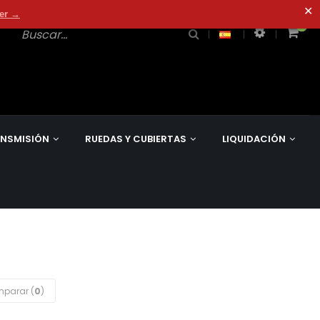
✕
der →
0
0
NSMISIÓN
RUEDAS Y CUBIERTAS
LIQUIDACIÓN
parar (
0
)