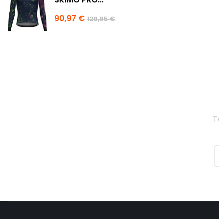
90,97 €
129,95 €
T