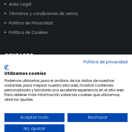
Aviso Legal
Términos y condiciones de venta
Política de Privacidad
Política de Cookies
CONTACTO
Política de privacidad
Calle Vitoria, 258, NAVE 16, 09007 Burgos
Utilizamos cookies
+34 947 24 00 03
Podemos utilizarlas para el análisis de los datos de nuestros
visitantes, para mejorar nuestro sitio web, mostrar contenido
info@bikextrem.com
personalizado y brindarle una excelente experiencia en el sitio web.
Para obtener más información sobre las cookies que utilizamos,
abre los ajustes.
Aceptar todo
Rechazar
Utilizamos cookies propias y de terceros para mejorar la
Copyright © 2020 - Bikextrem | Desarrollo:
TESEO - ERIBEA
experiencia de navegación de nuestros clientes y recabar
No, ajustar