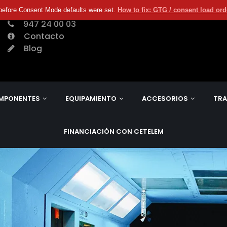
before Consent Mode defaults were set.
How to fix: GTG / consent load or
947 24 00 03
Contacto
Blog
MPONENTES
EQUIPAMIENTO
ACCESORIOS
TRA
FINANCIACIÓN CON CETELEM