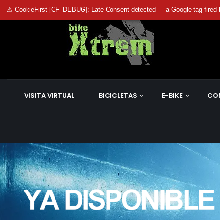
⚠ CookieFirst [CF_DEBUG]: Late Consent detected — a Google tag fired 
VISITA VIRTUAL
BICICLETAS
E-BIKE
CO